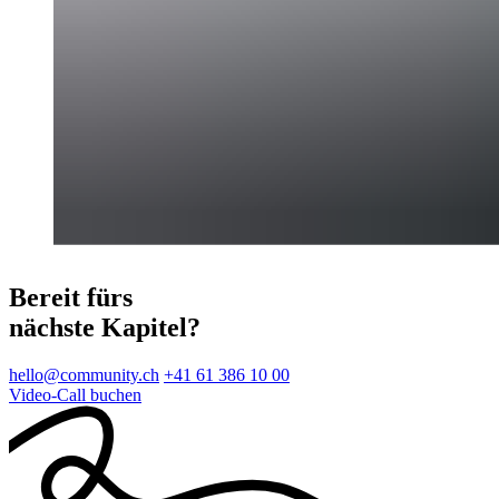
Bereit fürs
nächste Kapitel?
hello@community.ch
+41 61 386 10 00
Video-Call buchen